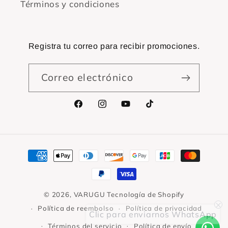
Términos y condiciones
Registra tu correo para recibir promociones.
Correo electrónico
Facebook
Instagram
YouTube
TikTok
Formas
de
pago
© 2026,
VARUGU
Tecnología de Shopify
Clic para enviarnos WhatsApp
Política de reembolso
Política de privacidad
Términos del servicio
Política de envío