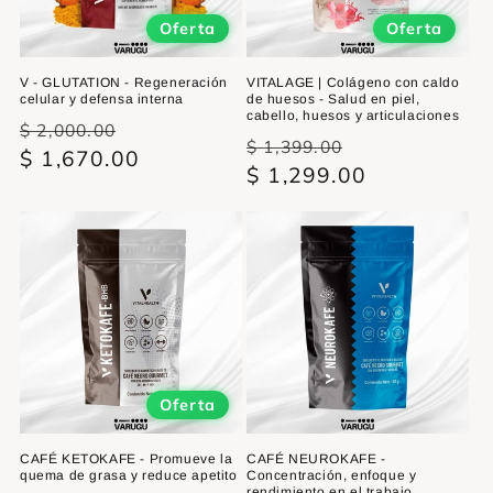
Oferta
Oferta
V - GLUTATION - Regeneración
VITALAGE | Colágeno con caldo
celular y defensa interna
de huesos - Salud en piel,
cabello, huesos y articulaciones
Precio
Precio
$ 2,000.00
Precio
Precio
$ 1,399.00
habitual
$ 1,670.00
de
habitual
$ 1,299.00
de
oferta
oferta
Oferta
CAFÉ KETOKAFE - Promueve la
CAFÉ NEUROKAFE -
quema de grasa y reduce apetito
Concentración, enfoque y
rendimiento en el trabajo