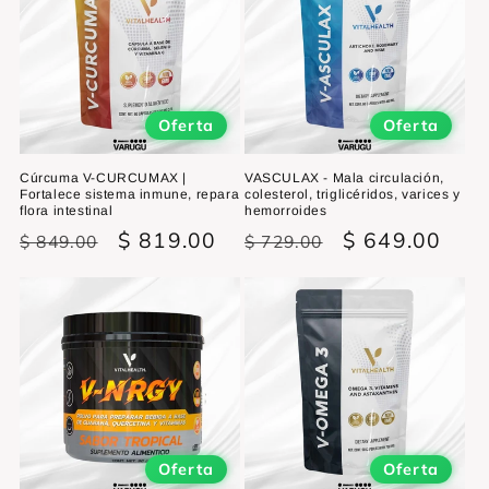
Oferta
Oferta
Cúrcuma V-CURCUMAX |
VASCULAX - Mala circulación,
Fortalece sistema inmune, repara
colesterol, triglicéridos, varices y
flora intestinal
hemorroides
Precio
Precio
$ 819.00
Precio
Precio
$ 649.00
$ 849.00
$ 729.00
habitual
de
habitual
de
oferta
oferta
Oferta
Oferta