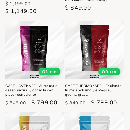
Precio
Precio
$ 1,199.00
Precio
$ 849.00
habitual
$ 1,149.00
de
habitual
oferta
Oferta
Oferta
CAFÉ LOVEKAFE - Aumenta el
CAFÉ THERMOKAFE - Enciende
deseo sexual y conecta con
tu metabolismo y enfoque,
placer consciente
quema grasa
Precio
Precio
$ 799.00
Precio
Precio
$ 799.00
$ 849.00
$ 849.00
habitual
de
habitual
de
oferta
oferta