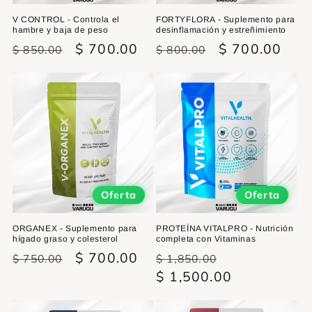
V CONTROL - Controla el
FORTYFLORA - Suplemento para
hambre y baja de peso
desinflamación y estreñimiento
Precio
Precio
$ 700.00
Precio
Precio
$ 700.00
$ 850.00
$ 800.00
habitual
de
habitual
de
oferta
oferta
Oferta
Oferta
ORGANEX - Suplemento para
PROTEÍNA VITALPRO - Nutrición
hígado graso y colesterol
completa con Vitaminas
Precio
Precio
$ 700.00
Precio
Precio
$ 750.00
$ 1,850.00
habitual
de
habitual
$ 1,500.00
de
oferta
oferta