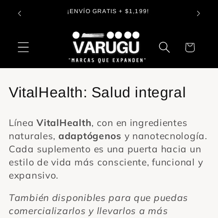
Ir
Entreg
directamente
s😉
¡ENVÍO GRATIS + $1,199!
al contenido
Carrito
C
VitalHealth: Salud integral
o
Línea
VitalHealth
, con en ingredientes
l
naturales,
adaptógenos
y nanotecnología.
e
Cada suplemento es una puerta hacia un
estilo de vida más consciente, funcional y
c
expansivo.
c
También disponibles para que puedas
i
comercializarlos y llevarlos a más