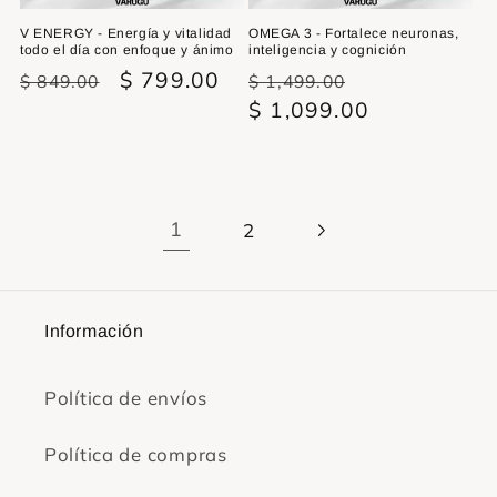
V ENERGY - Energía y vitalidad
OMEGA 3 - Fortalece neuronas,
todo el día con enfoque y ánimo
inteligencia y cognición
Precio
Precio
$ 799.00
Precio
Precio
$ 849.00
$ 1,499.00
habitual
de
habitual
$ 1,099.00
de
oferta
oferta
1
2
Información
Política de envíos
Política de compras