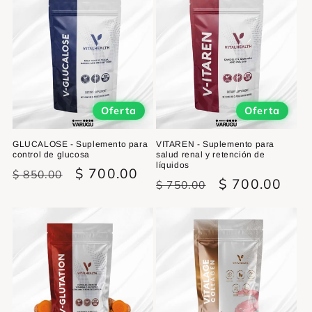
Oferta
Oferta
GLUCALOSE - Suplemento para
VITAREN - Suplemento para
control de glucosa
salud renal y retención de
líquidos
Precio
Precio
$ 700.00
$ 850.00
Precio
Precio
$ 700.00
$ 750.00
habitual
de
habitual
de
oferta
oferta