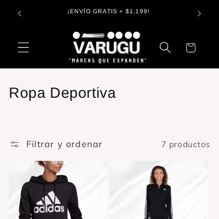
Ir
Entreg
directamente
s😉
¡ENVÍO GRATIS + $1,199!
al contenido
Carrito
C
Ropa Deportiva
o
l
Filtrar y ordenar
7 productos
e
c
c
i