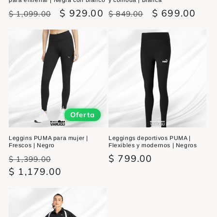
Precio
Precio
$ 929.00
Precio
Precio
$ 699.00
$ 1,099.00
$ 849.00
habitual
de
habitual
de
oferta
oferta
Oferta
Leggins PUMA para mujer |
Leggings deportivos PUMA |
Frescos | Negro
Flexibles y modernos | Negros
Precio
Precio
Precio
$ 799.00
$ 1,399.00
habitual
$ 1,179.00
de
habitual
oferta