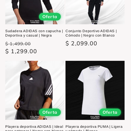
ó
n
Oferta
:
Sudadera ADIDAS con capucha |
Conjunto Deportivo ADIDAS |
Deportiva y casual | Negra
Cómodo | Negro con Blanco
Precio
Precio
Precio
$ 2,099.00
$ 1,499.00
habitual
$ 1,299.00
de
habitual
oferta
Oferta
Oferta
Playera deportiva ADIDAS | Ideal
Playera deportiva PUMA | Ligera
para entrenar | Negra con blanco
y cómoda | Blanca