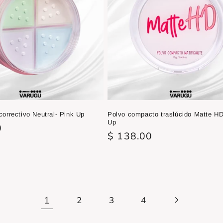
correctivo Neutral- Pink Up
Polvo compacto traslúcido Matte HD
Up
0
Precio
$ 138.00
habitual
1
2
3
4