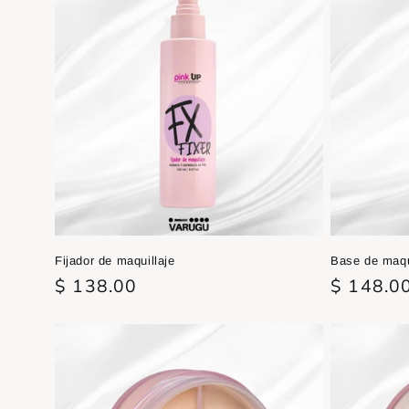
Fijador de maquillaje
Base de maqu
Precio
$ 138.00
Precio
$ 148.0
habitual
habitual