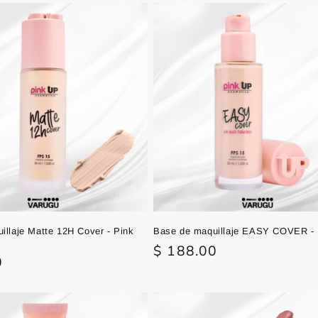
oferta
illaje Matte 12H Cover - Pink
Base de maquillaje EASY COVER - 
Precio
$ 188.00
0
habitual