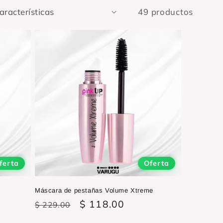
49 productos
ferta
Oferta
Máscara de pestañas Volume Xtreme
Precio
Precio
$ 118.00
$ 229.00
habitual
de