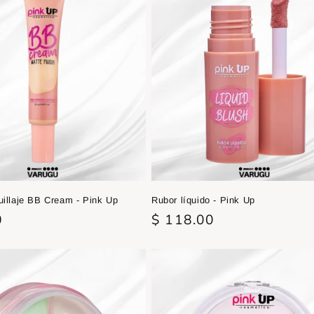
illaje BB Cream - Pink Up
Rubor líquido - Pink Up
0
Precio
$ 118.00
habitual