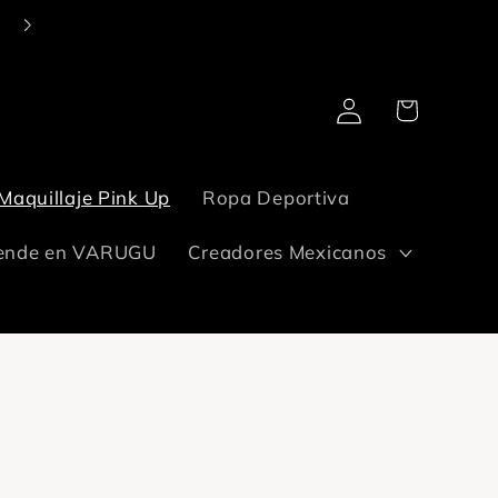
Entregamos en todo México. Tu pide. ¡De que llega, llega!✋🏻
Iniciar
Carrito
sesión
Maquillaje Pink Up
Ropa Deportiva
ende en VARUGU
Creadores Mexicanos