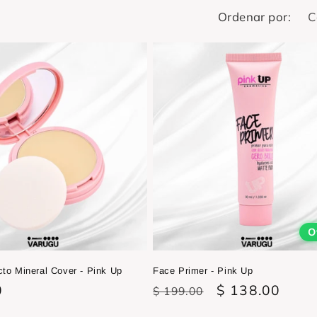
Ordenar por:
O
to Mineral Cover - Pink Up
Face Primer - Pink Up
0
Precio
Precio
$ 138.00
$ 199.00
habitual
de