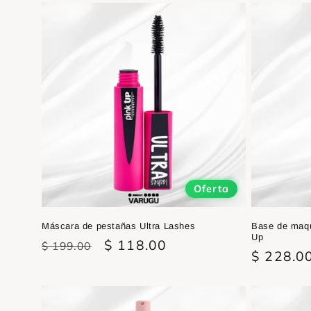
Oferta
Máscara de pestañas Ultra Lashes
Base de maqu
Up
Precio
Precio
$ 118.00
$ 199.00
Precio
$ 228.0
habitual
de
habitual
oferta