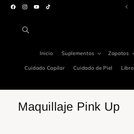
Ir
Compra con Aplazo y paga en paguitos😉
directamente
Facebook
Instagram
YouTube
TikTok
al contenido
Inicio
Suplementos
Zapatos
Cuidado Capilar
Cuidado de Piel
Libro
C
Maquillaje Pink Up
o