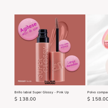
l
e
c
c
i
ó
n
:
Brillo labial Super Glossy - Pink Up
Polvo compac
Precio
$ 138.00
Precio
$ 158.0
habitual
habitual