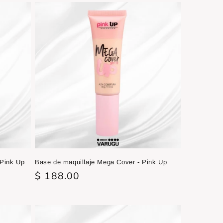
oferta
Pink Up
Base de maquillaje Mega Cover - Pink Up
Precio
$ 188.00
habitual