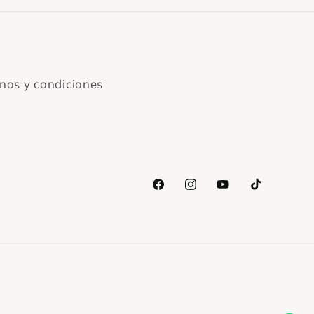
nos y condiciones
Facebook
Instagram
YouTube
TikTok
Clic para enviarnos WhatsApp