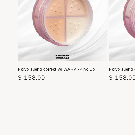
Polvo suelto correctivo WARM -Pink Up
Polvo suelto 
Precio
$ 158.00
Precio
$ 158.0
habitual
habitual