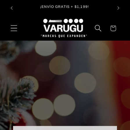
Ir
Entregamos en todo México. Tu pide. ¡De que
directamente
llega, llega!✋🏻
al contenido
Carrito