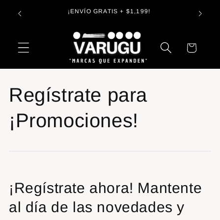
Ir
Entreg
directamente
s😉
¡ENVÍO GRATIS + $1,199!
al contenido
Carrito
Regístrate para
¡Promociones!
¡Regístrate ahora! Mantente
al día de las novedades y