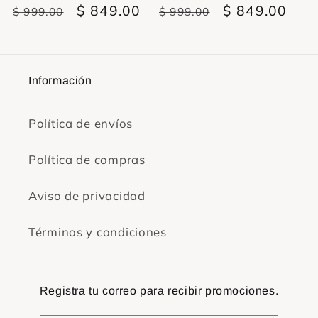
Precio
Precio
$ 849.00
Precio
Precio
$ 849.00
$ 999.00
$ 999.00
habitual
de
habitual
de
oferta
oferta
Información
Política de envíos
Política de compras
Aviso de privacidad
Términos y condiciones
Registra tu correo para recibir promociones.