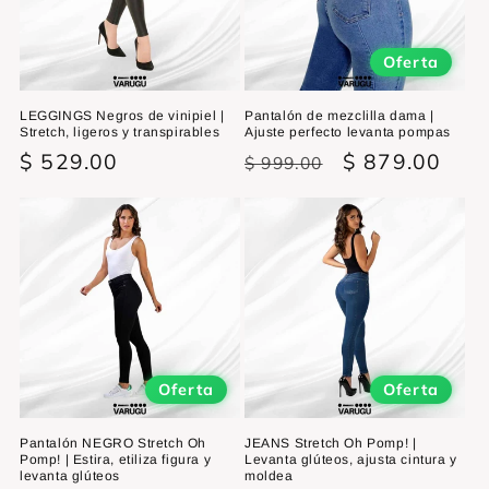
ó
n
Oferta
:
LEGGINGS Negros de vinipiel |
Pantalón de mezclilla dama |
Stretch, ligeros y transpirables
Ajuste perfecto levanta pompas
Precio
$ 529.00
Precio
Precio
$ 879.00
$ 999.00
habitual
habitual
de
oferta
Oferta
Oferta
Pantalón NEGRO Stretch Oh
JEANS Stretch Oh Pomp! |
Pomp! | Estira, etiliza figura y
Levanta glúteos, ajusta cintura y
levanta glúteos
moldea