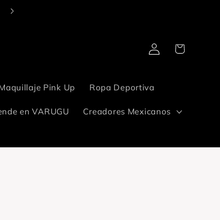
Entregamos en todo México. Tu pide. ¡De que llega, llega!✋🏻
Iniciar
Carrito
sesión
Maquillaje Pink Up
Ropa Deportiva
ende en VARUGU
Creadores Mexicanos