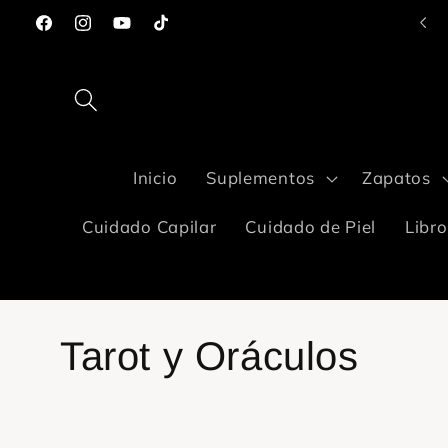
Ir
Compra con Aplazo y paga en paguitos😉
directamente
Facebook
Instagram
YouTube
TikTok
al contenido
Inicio
Suplementos
Zapatos
Cuidado Capilar
Cuidado de Piel
Libro
C
Tarot y Oráculos
o