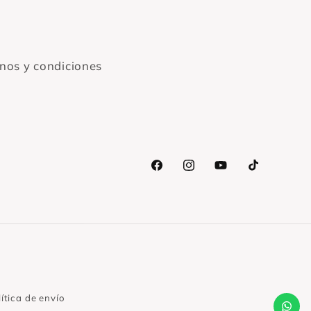
nos y condiciones
Facebook
Instagram
YouTube
TikTok
Clic para enviarnos WhatsApp
ítica de envío