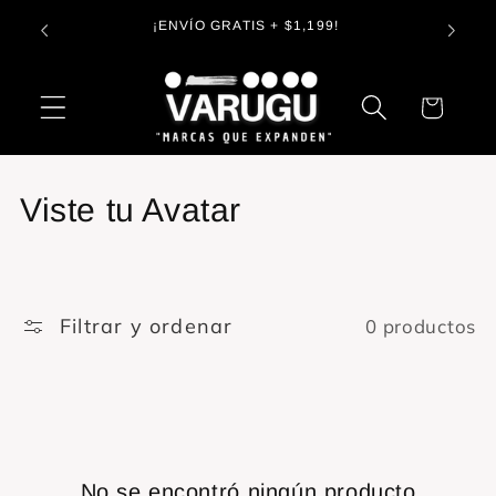
Ir
Entreg
directamente
s😉
¡ENVÍO GRATIS + $1,199!
al contenido
Carrito
C
Viste tu Avatar
o
l
Filtrar y ordenar
0 productos
e
c
c
i
No se encontró ningún producto