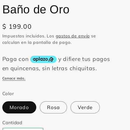
Baño de Oro
Precio
$ 199.00
habitual
Impuestos incluidos. Los
gastos de envío
se
calculan en la pantalla de pago.
Color
Morado
Rosa
Verde
Cantidad
Cantidad