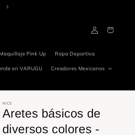
Entregamos en todo México. Tu pide. ¡De que llega, llega!✋🏻
Iniciar
Carrito
sesión
Maquillaje Pink Up
Ropa Deportiva
ende en VARUGU
Creadores Mexicanos
NICE
Aretes básicos de
diversos colores -