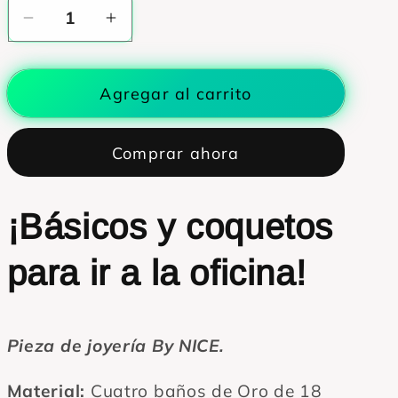
Reducir
Aumentar
cantidad
cantidad
para
para
Agregar al carrito
Aretes
Aretes
básicos
básicos
de
de
Comprar ahora
diversos
diversos
colores
colores
-
-
¡Básicos y coquetos
Baño
Baño
de
de
para ir a la oficina!
Oro
Oro
Pieza de joyería By NICE.
Material:
Cuatro baños de Oro de 18