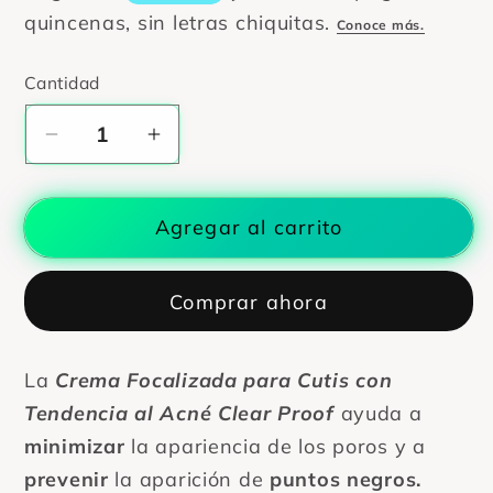
Cantidad
Cantidad
Reducir
Aumentar
cantidad
cantidad
para
para
Agregar al carrito
CREMA
CREMA
FOCALIZADA
FOCALIZADA
PARA
PARA
Comprar ahora
GRANITOS
GRANITOS
|
|
Para
Para
La
Crema Focalizada para Cutis con
puntos
puntos
Tendencia al Acné Clear Proof
ayuda a
negros
negros
minimizar
la apariencia de los poros y a
y
y
prevenir
la aparición de
puntos negros.
espinillas
espinillas