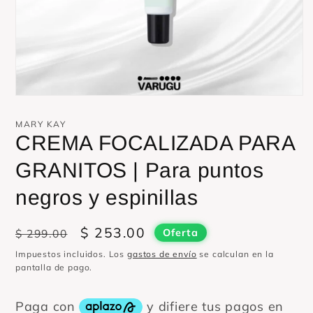
Abrir
elemento
multimedia
MARY KAY
1
CREMA FOCALIZADA PARA
en
una
ventana
GRANITOS | Para puntos
modal
negros y espinillas
Precio
Precio
$ 253.00
$ 299.00
Oferta
habitual
de
Impuestos incluidos. Los
gastos de envío
se calculan en la
oferta
pantalla de pago.