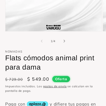
Abrir
Ab
elemento
el
multimedia
mu
de
1
/
4
1
2
en
en
una
un
NOMADAS
ventana
ve
Flats cómodos animal print
modal
mo
para dama
Precio
Precio
$ 549.00
$ 729.00
Oferta
habitual
de
Impuestos incluidos. Los
gastos de envío
se calculan en la
oferta
pantalla de pago.