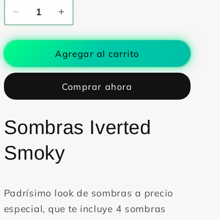
Reducir
Aumentar
cantidad
cantidad
para
para
Agregar al carrito
LOOK
LOOK
DE
DE
SOMBRAS
SOMBRAS
Comprar ahora
👩🏻‍🦰
👩🏻‍🦰
Precio
Precio
especial
especial
Sombras Iverted
|
|
Incluye
Incluye
Smoky
4
4
sombras
sombras
|
|
Padrísimo look de sombras a precio
Petite
Petite
Palette
Palette
especial, que te incluye 4 sombras