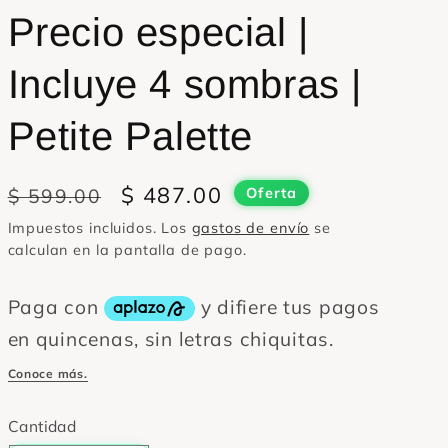
Precio especial |
Incluye 4 sombras |
Petite Palette
Precio
Precio
$ 487.00
$ 599.00
Oferta
habitual
de
Impuestos incluidos. Los
gastos de envío
se
oferta
calculan en la pantalla de pago.
Cantidad
Cantidad