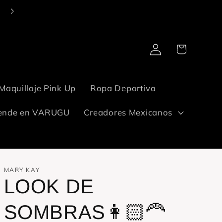
Entregamos en todo México. Tu pide. ¡De que llega, llega!✋🏻
Iniciar
Carrito
sesión
Maquillaje Pink Up
Ropa Deportiva
ende en VARUGU
Creadores Mexicanos
MARY KAY
LOOK DE
SOMBRAS👩🏻‍🦰