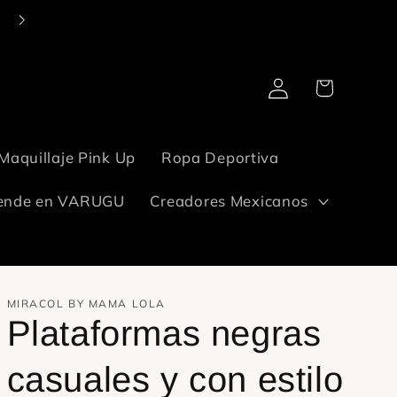
Entregamos en todo México. Tu pide. ¡De que llega, llega!✋🏻
Iniciar
Carrito
sesión
Maquillaje Pink Up
Ropa Deportiva
ende en VARUGU
Creadores Mexicanos
MIRACOL BY MAMA LOLA
Plataformas negras
casuales y con estilo