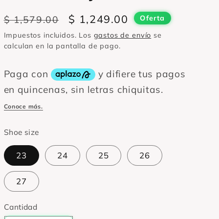
Precio
Precio
$ 1,249.00
$ 1,579.00
Oferta
habitual
de
Impuestos incluidos. Los
gastos de envío
se
oferta
calculan en la pantalla de pago.
Shoe size
23
24
25
26
27
Cantidad
Cantidad