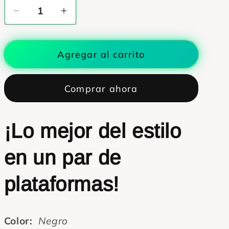
Reducir
Aumentar
cantidad
cantidad
para
para
Agregar al carrito
Plataformas
Plataformas
negras
negras
casuales
casuales
Comprar ahora
y
y
con
con
estilo
estilo
¡Lo mejor del estilo
en un par de
plataformas!
Color:
Negro