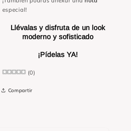
¡También podrás anexar una
nota
especial!
Llévalas y disfruta de un look
moderno y sofisticado
¡Pídelas YA!
(
0
)
Compartir