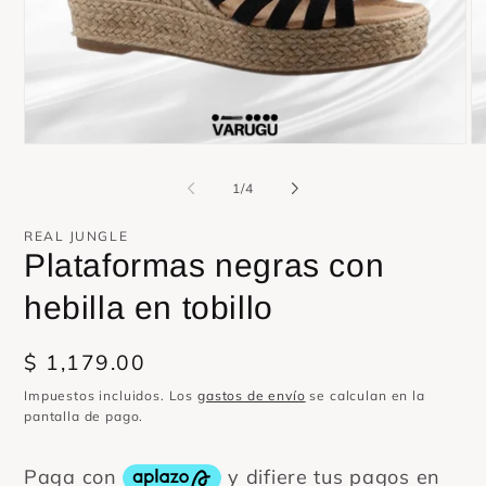
Abrir
Ab
elemento
el
multimedia
mu
de
1
/
4
1
2
en
en
una
un
REAL JUNGLE
ventana
ve
Plataformas negras con
modal
mo
hebilla en tobillo
Precio
$ 1,179.00
habitual
Impuestos incluidos. Los
gastos de envío
se calculan en la
pantalla de pago.