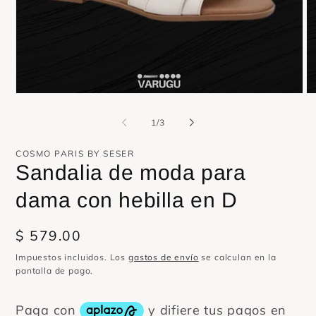
Abrir
Ab
elemento
el
multimedia
mu
de
1
/
3
1
2
en
en
una
un
COSMO PARIS BY SESER
ventana
ve
Sandalia de moda para
modal
mo
dama con hebilla en D
Precio
$ 579.00
habitual
Impuestos incluidos. Los
gastos de envío
se calculan en la
pantalla de pago.