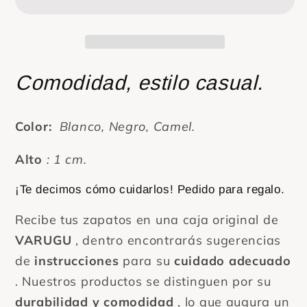
para
para
dama
dama
con
con
hebilla
hebilla
Comodidad, estilo casual.
en
en
D
D
Color:
Blanco, Negro, Camel.
Alto
: 1 cm.
¡Te decimos cómo cuidarlos! Pedido para regalo.
Recibe tus zapatos en una caja original de
VARUGU
, dentro encontrarás sugerencias
de
instrucciones
para su
cuidado adecuado
. Nuestros productos se distinguen por su
durabilidad y comodidad
, lo que augura un