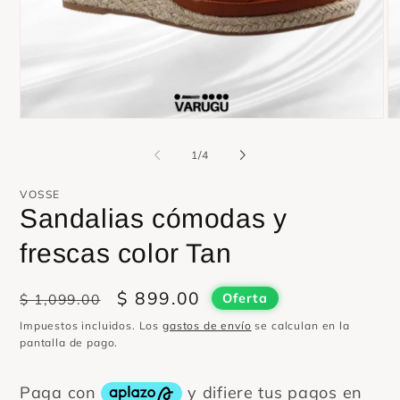
Abrir
Ab
elemento
el
multimedia
mu
de
1
/
4
1
2
en
en
una
un
VOSSE
ventana
ve
Sandalias cómodas y
modal
mo
frescas color Tan
Precio
Precio
$ 899.00
$ 1,099.00
Oferta
habitual
de
Impuestos incluidos. Los
gastos de envío
se calculan en la
oferta
pantalla de pago.