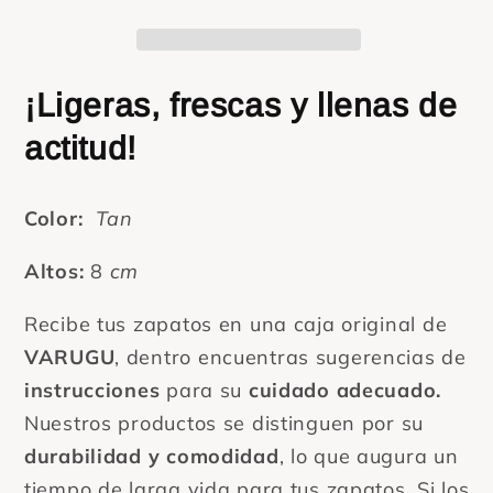
color
color
Tan
Tan
¡Ligeras, frescas y llenas de
actitud!
Color:
Tan
Altos:
8
cm
Recibe tus zapatos en una caja original de
VARUGU
, dentro encuentras sugerencias de
instrucciones
para su
cuidado adecuado.
Nuestros productos se distinguen por su
durabilidad y comodidad
, lo que augura un
tiempo de larga vida para tus zapatos. Si los