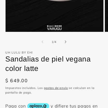
Abrir
Ab
elemento
el
multimedia
mu
de
1
/
4
1
2
en
en
una
un
UH LULU BY EH!
ventana
ve
Sandalias de piel vegana
modal
mo
color latte
Precio
$ 649.00
habitual
Impuestos incluidos. Los
gastos de envío
se calculan en la
pantalla de pago.