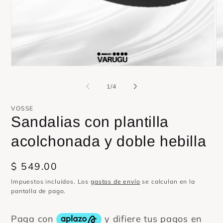
Abrir
Ab
elemento
el
multimedia
mu
de
1
/
4
1
2
en
en
una
un
VOSSE
ventana
ve
Sandalias con plantilla
modal
mo
acolchonada y doble hebilla
Precio
$ 549.00
habitual
Impuestos incluidos. Los
gastos de envío
se calculan en la
pantalla de pago.