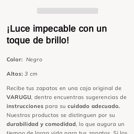
y
y
doble
doble
hebilla
hebilla
¡Luce impecable con un
toque de brillo!
Color:
Negro
Altos:
3
cm
Recibe tus zapatos en una caja original de
VARUGU
, dentro encuentras sugerencias de
instrucciones
para su
cuidado adecuado.
Nuestros productos se distinguen por su
durabilidad y comodidad
, lo que augura un
tiempo de larga vida para tus zapatos. Si los