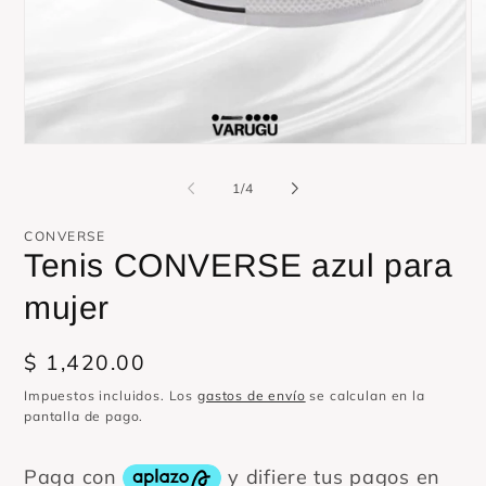
Abrir
Ab
elemento
el
multimedia
mu
de
1
/
4
1
2
en
en
una
un
CONVERSE
ventana
ve
Tenis CONVERSE azul para
modal
mo
mujer
Precio
$ 1,420.00
habitual
Impuestos incluidos. Los
gastos de envío
se calculan en la
pantalla de pago.