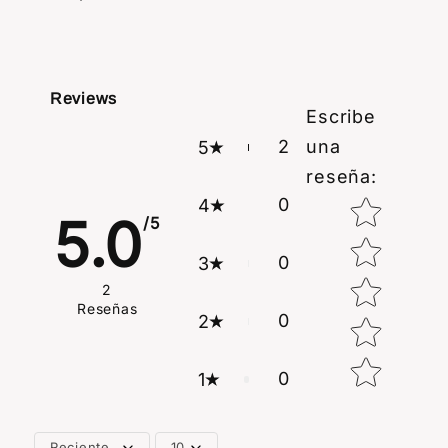
Reviews
Escribe
2
una
5
reseña
:
0
4
Star rating
5.0
/5
0
3
2
Reseñas
0
2
0
1
Reciente
10