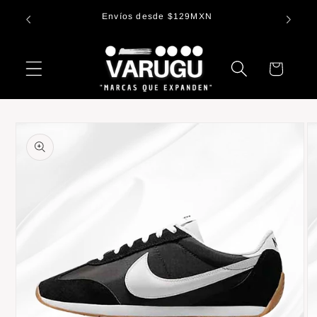
Ir
¡De que
directamente
Envíos desde $129MXN
al contenido
Carrito
Ir
directamente
a la
información
del producto