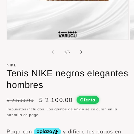
Abrir
Ab
elemento
el
multimedia
mu
de
1
/
5
1
2
en
en
una
un
NIKE
ventana
ve
Tenis NIKE negros elegantes
modal
mo
hombres
Precio
Precio
$ 2,100.00
$ 2,500.00
Oferta
habitual
de
Impuestos incluidos. Los
gastos de envío
se calculan en la
oferta
pantalla de pago.