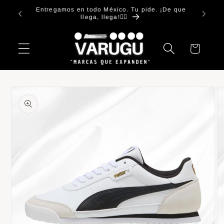
Ir
Entregamos en todo México. Tu pide. ¡De que
directamente
llega, llega!✋🏻
al contenido
Carrito
Ir
directamente
a la
información
del producto