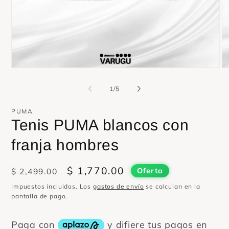
Abrir
Ab
elemento
el
multimedia
mu
de
1
/
5
1
2
en
en
una
un
PUMA
ventana
ve
Tenis PUMA blancos con
modal
mo
franja hombres
Precio
Precio
$ 1,770.00
$ 2,499.00
Oferta
habitual
de
Impuestos incluidos. Los
gastos de envío
se calculan en la
oferta
pantalla de pago.