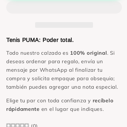
blancos
blancos
con
con
franja
franja
hombres
hombres
Tenis PUMA: Poder total.
Todo nuestro calzado es
100% original
. Si
deseas ordenar para regalo, envía un
mensaje por WhatsApp al finalizar tu
compra y solicita empaque para obsequio;
también puedes agregar una nota especial.
Elige tu par con toda confianza y
recíbelo
rápidamente
en el lugar que indiques.
(
0
)